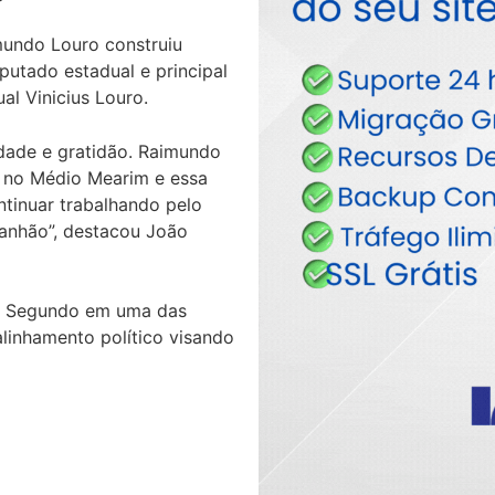
imundo Louro construiu
eputado estadual e principal
ual
Vinicius Louro
.
dade e gratidão. Raimundo
a no Médio Mearim e essa
tinuar trabalhando pelo
anhão”, destacou João
ta Segundo em uma das
alinhamento político visando