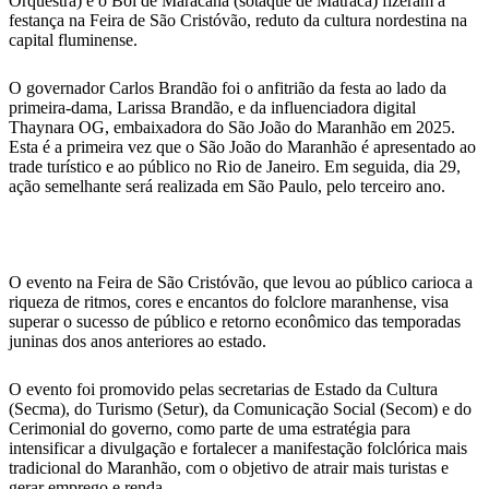
Orquestra) e o Boi de Maracanã (sotaque de Matraca) fizeram a
festança na Feira de São Cristóvão, reduto da cultura nordestina na
capital fluminense.
O governador Carlos Brandão foi o anfitrião da festa ao lado da
primeira-dama, Larissa Brandão, e da influenciadora digital
Thaynara OG, embaixadora do São João do Maranhão em 2025.
Esta é a primeira vez que o São João do Maranhão é apresentado ao
trade turístico e ao público no Rio de Janeiro. Em seguida, dia 29,
ação semelhante será realizada em São Paulo, pelo terceiro ano.
O evento na Feira de São Cristóvão, que levou ao público carioca a
riqueza de ritmos, cores e encantos do folclore maranhense, visa
superar o sucesso de público e retorno econômico das temporadas
juninas dos anos anteriores ao estado.
O evento foi promovido pelas secretarias de Estado da Cultura
(Secma), do Turismo (Setur), da Comunicação Social (Secom) e do
Cerimonial do governo, como parte de uma estratégia para
intensificar a divulgação e fortalecer a manifestação folclórica mais
tradicional do Maranhão, com o objetivo de atrair mais turistas e
gerar emprego e renda.