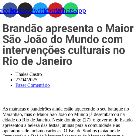
acebook
Instagram
Twitter
Youtube
Whatsapp
Brandão apresenta o Maior
São João do Mundo com
intervenções culturais no
Rio de Janeiro
Thales Castro
27/04/2025
Fazer Comentário
As matracas e pandeirões ainda estão aquecendo o seu batuque no
Maranhão, mas o Maior São João do Mundo já desembarcou na
cidade do Rio de Janeiro. Neste domingo (27), o governo do Estado
apresentou a beleza das festas juninas para a comunidade e as
operadoras de turismo cariocas. O Boi de Sonhos (sotaque de