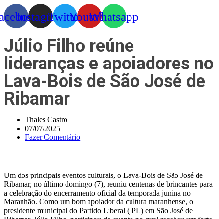
acebook
Instagram
Twitter
Youtube
Whatsapp
Júlio Filho reúne
lideranças e apoiadores no
Lava-Bois de São José de
Ribamar
Thales Castro
07/07/2025
Fazer Comentário
Um dos principais eventos culturais, o Lava-Bois de São José de
Ribamar, no último domingo (7), reuniu centenas de brincantes para
a celebração do encerramento oficial da temporada junina no
Maranhão. Como um bom apoiador da cultura maranhense, o
presidente municipal do Partido Liberal ( PL) em São José de