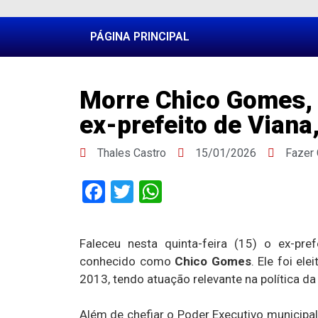
PÁGINA PRINCIPAL
Morre Chico Gomes, 
ex-prefeito de Viana
Thales Castro
15/01/2026
Fazer
Facebook
Twitter
WhatsApp
Faleceu nesta quinta-feira (15) o ex-pr
conhecido como
Chico Gomes
. Ele foi e
2013, tendo atuação relevante na política d
Além de chefiar o Poder Executivo munici